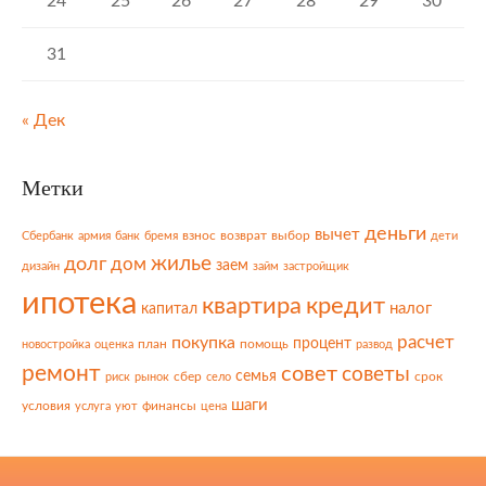
24
25
26
27
28
29
30
31
« Дек
Метки
деньги
вычет
взнос
возврат
выбор
Сбербанк
армия
банк
бремя
дети
жилье
долг
дом
заем
дизайн
займ
застройщик
ипотека
квартира
кредит
налог
капитал
расчет
покупка
процент
план
помощь
новостройка
оценка
развод
ремонт
совет
советы
семья
сбер
срок
риск
рынок
село
шаги
условия
финансы
услуга
уют
цена