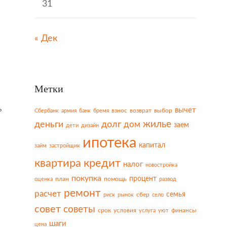
31
« Дек
Метки
ь
вычет
взнос
возврат
выбор
Сбербанк
армия
банк
бремя
жилье
деньги
долг
дом
заем
дети
дизайн
ипотека
капитал
займ
застройщик
квартира
кредит
налог
новостройка
покупка
процент
план
помощь
оценка
развод
ремонт
расчет
семья
сбер
риск
рынок
село
совет
советы
срок
условия
финансы
услуга
уют
шаги
цена