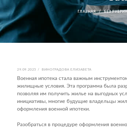
ГЛАВНАЯ
БЕЗ РУБРИ
ОПУБЛИКОВАНО
АВТОР:
29.09.2025
/
ВИНОГРАДОВА ЕЛИЗАВЕТА
Военная ипотека стала важным инструменто
жилищные условия. Эта программа была разр
позволяя им получить жилье на выгодных усл
инициативы, многие будущие владельцы жиль
оформления военной ипотеки.
Разобраться в процедуре оформления военной