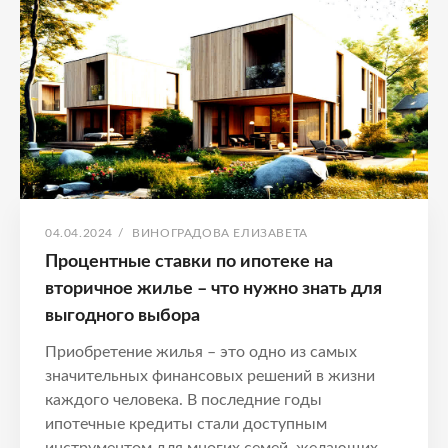
РАССЧИТАТЬ
ПРОЦЕНТЫ
И
ВЫГОДНО
СЭКОНОМИТЬ
НА
НАЛОГАХ
ОПУБЛИКОВАНО
АВТОР:
04.04.2024
/
ВИНОГРАДОВА ЕЛИЗАВЕТА
Процентные ставки по ипотеке на
вторичное жилье – что нужно знать для
выгодного выбора
Приобретение жилья – это одно из самых
значительных финансовых решений в жизни
каждого человека. В последние годы
ипотечные кредиты стали доступным
инструментом для многих семей, желающих