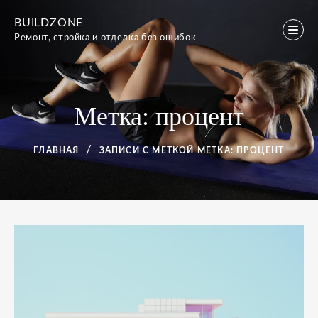
Перейти
BUILDZONE
к
Ремонт, стройка и отделка без ошибок
содержимому
Метка:
процент
ГЛАВНАЯ
ЗАПИСИ С МЕТКОЙ
МЕТКА:
ПРОЦЕНТ
Метка:
процент