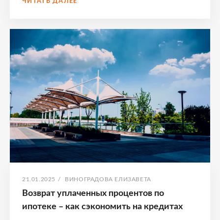
ЧИТАТЬ ДАЛЕЕ
ЭФФЕКТИВНЫХ
СПОСОБОВ
СНИЗИТЬ
ПРОЦЕНТ
ПО
ИПОТЕКЕ
В
СБЕРБАНКЕ
В
2025
ГОДУ
ОПУБЛИКОВАНО
АВТОР:
21.01.2025
/
ВИНОГРАДОВА ЕЛИЗАВЕТА
Возврат уплаченных процентов по
ипотеке – как сэкономить на кредитах