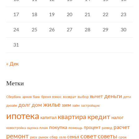
17
18
19
20
21
22
23
24
25
26
27
28
29
30
31
« Дек
Метки
деньги
вычет
взнос
возврат
выбор
Сбербанк
армия
банк
бремя
дети
жилье
долг
дом
заем
дизайн
займ
застройщик
ипотека
квартира
кредит
налог
капитал
расчет
покупка
процент
план
помощь
новостройка
оценка
развод
ремонт
совет
советы
семья
сбер
срок
риск
рынок
село