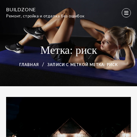
Перейти
BUILDZONE
к
Ремонт, стройка и отделка без ошибок
содержимому
Метка:
риск
ГЛАВНАЯ
ЗАПИСИ С МЕТКОЙ
МЕТКА:
РИСК
Метка:
риск