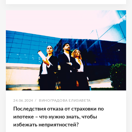
ПЕРВОНАЧАЛЬНОГО
ВЗНОСА
–
КАК
ПОЛУЧИТЬ
ЖИЛЬЕ
БЕЗ
ЛИШНИХ
ЗАТРАТ?
ОПУБЛИКОВАНО
АВТОР:
24.06.2024
/
ВИНОГРАДОВА ЕЛИЗАВЕТА
Последствия отказа от страховки по
ипотеке – что нужно знать, чтобы
избежать неприятностей?