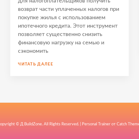
для налогоплательщиков получить
возврат части уплаченных налогов при
покупке жилья с использованием
ипотечного кредита. Этот инструмент
позволяет существенно снизить
финансовую нагрузку на семью и
сэкономить
ИПОТЕЧНЫЙ
ЧИТАТЬ ДАЛЕЕ
ВЫЧЕТ
–
КАК
ПРАВИЛЬНО
РАССЧИТАТЬ
ПРОЦЕНТЫ
И
ВЫГОДНО
СЭКОНОМИТЬ
opyright © Д
BuildZone
. All Rights Reserved. | Personal Trainer от
Catch Them
НА
НАЛОГАХ