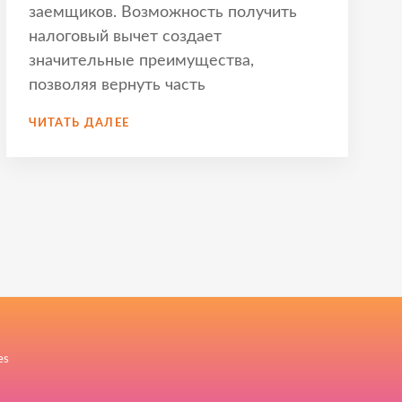
заемщиков. Возможность получить
налоговый вычет создает
значительные преимущества,
позволяя вернуть часть
СРОКИ
ЧИТАТЬ ДАЛЕЕ
ВОЗВРАТА
НДФЛ
С
ПРОЦЕНТОВ
ПО
ИПОТЕКЕ
–
ВАЖНЫЕ
НЮАНСЫ
И
СОВЕТЫ
es