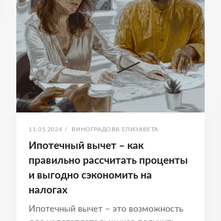
НАЛОГОВЫЙ
ВЫЧЕТ
ПРИ
ПОКУПКЕ
КВАРТИРЫ
В
ИПОТЕКУ
ОПУБЛИКОВАНО
АВТОР:
11.05.2024
/
ВИНОГРАДОВА ЕЛИЗАВЕТА
Ипотечный вычет – как
правильно рассчитать проценты
и выгодно сэкономить на
налогах
Ипотечный вычет – это возможность