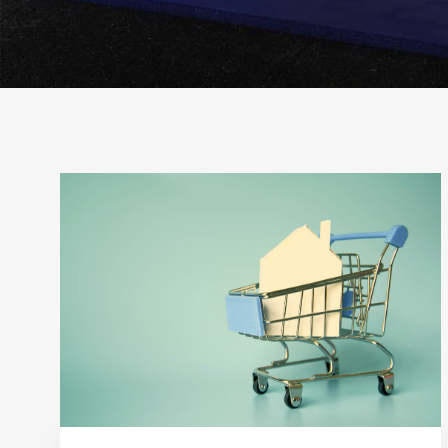
Метка:
налог