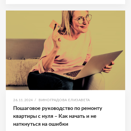
РЕМОНТА
–
КАК
ГРАМОТНО
РАСПЛАНИРОВАТЬ
РЕМОНТ
В
КВАРТИРЕ
ОПУБЛИКОВАНО
АВТОР:
26.11.2024
/
ВИНОГРАДОВА ЕЛИЗАВЕТА
Пошаговое руководство по ремонту
квартиры с нуля – Как начать и не
наткнуться на ошибки