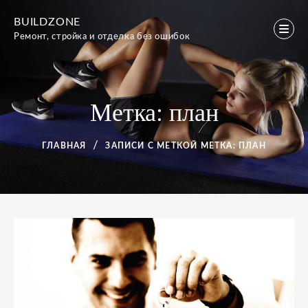
Перейти
BUILDZONE
к
Ремонт, стройка и отделка без ошибок
содержимому
Метка:
план
ГЛАВНАЯ
ЗАПИСИ С МЕТКОЙ
МЕТКА:
ПЛАН
Метка:
план