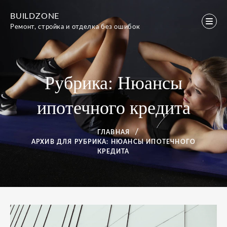
Перейти
BUILDZONE
к
Ремонт, стройка и отделка без ошибок
содержимому
Рубрика:
Нюансы
ипотечного кредита
ГЛАВНАЯ
АРХИВ ДЛЯ
РУБРИКА:
НЮАНСЫ ИПОТЕЧНОГО
КРЕДИТА
Рубрика: