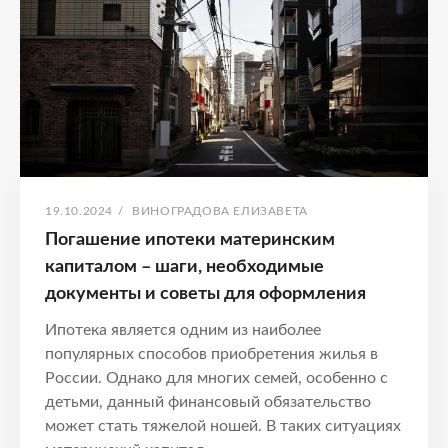
–
ПОШАГОВОЕ
РУКОВОДСТВО
ДЛЯ
BEGINNERS
ОПУБЛИКОВАНО
АВТОР:
19.10.2024
/
ВИНОГРАДОВА ЕЛИЗАВЕТА
Погашение ипотеки материнским
капиталом – шаги, необходимые
документы и советы для оформления
Ипотека является одним из наиболее
популярных способов приобретения жилья в
России. Однако для многих семей, особенно с
детьми, данный финансовый обязательство
может стать тяжелой ношей. В таких ситуациях