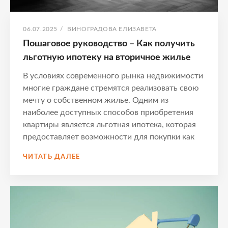
ОПУБЛИКОВАНО
АВТОР:
06.07.2025
/
ВИНОГРАДОВА ЕЛИЗАВЕТА
Пошаговое руководство – Как получить
льготную ипотеку на вторичное жилье
В условиях современного рынка недвижимости
многие граждане стремятся реализовать свою
мечту о собственном жилье. Одним из
наиболее доступных способов приобретения
квартиры является льготная ипотека, которая
предоставляет возможности для покупки как
ПОШАГОВОЕ
ЧИТАТЬ ДАЛЕЕ
РУКОВОДСТВО
–
КАК
ПОЛУЧИТЬ
ЛЬГОТНУЮ
ИПОТЕКУ
НА