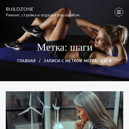
Перейти
BUILDZONE
к
Ремонт, стройка и отделка без ошибок
содержимому
Метка:
шаги
ГЛАВНАЯ
ЗАПИСИ С МЕТКОЙ
МЕТКА:
ШАГИ
Метка:
шаги