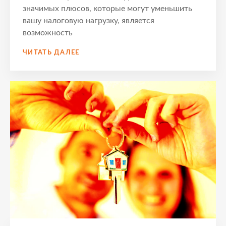
значимых плюсов, которые могут уменьшить
вашу налоговую нагрузку, является
возможность
КАК
ЧИТАТЬ ДАЛЕЕ
ПОЛУЧИТЬ
МАКСИМАЛЬНЫЙ
НАЛОГОВЫЙ
ВЫЧЕТ
ПО
ИПОТЕЧНЫМ
ПРОЦЕНТАМ
ЧЕРЕЗ
ЛИЧНЫЙ
КАБИНЕТ
–
ПОШАГОВОЕ
РУКОВОДСТВО