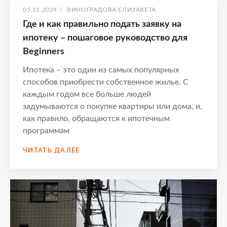
ОПУБЛИКОВАНО
АВТОР:
05.11.2024
/
ВИНОГРАДОВА ЕЛИЗАВЕТА
Где и как правильно подать заявку на
ипотеку – пошаговое руководство для
Beginners
Ипотека – это один из самых популярных
способов приобрести собственное жилье. С
каждым годом все больше людей
задумываются о покупке квартиры или дома, и,
как правило, обращаются к ипотечным
программам
ГДЕ
ЧИТАТЬ ДАЛЕЕ
И
КАК
ПРАВИЛЬНО
ПОДАТЬ
ЗАЯВКУ
НА
ИПОТЕКУ