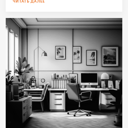
ЭТАПЫ
ЧИТАТЬ ДАЛЕЕ
РАСЧЕТА
С
ПРОДАВЦОМ
ПРИ
ИПОТЕКЕ
–
ПОШАГОВОЕ
РУКОВОДСТВО
ДЛЯ
УСПЕШНОЙ
СДЕЛКИ