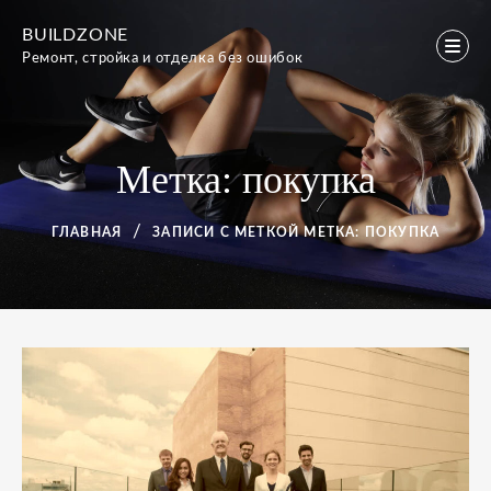
Перейти
BUILDZONE
к
Ремонт, стройка и отделка без ошибок
содержимому
Метка:
покупка
ГЛАВНАЯ
ЗАПИСИ С МЕТКОЙ
МЕТКА:
ПОКУПКА
Метка:
покупка