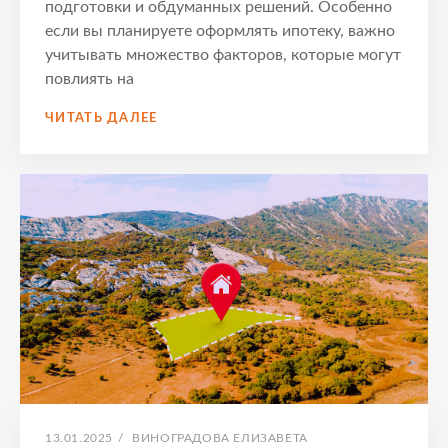
подготовки и обдуманных решений. Особенно
если вы планируете оформлять ипотеку, важно
учитывать множество факторов, которые могут
повлиять на
10
ЧИТАТЬ ДАЛЕЕ
КЛЮЧЕВЫХ
СОВЕТОВ
ПО
УСПЕШНОЙ
ПОКУПКЕ
КВАРТИРЫ
НА
ВТОРИЧНОМ
РЫНКЕ
В
ИПОТЕКУ
ОПУБЛИКОВАНО
АВТОР:
13.01.2025
/
ВИНОГРАДОВА ЕЛИЗАВЕТА