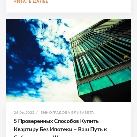
ОПТИМАЛЬНОЕ
ЧИТАТЬ ДАЛЕЕ
ВРЕМЯ
ДЛЯ
ПОКУПКИ
КВАРТИРЫ
В
НОВОСТРОЙКЕ
–
СОВЕТЫ
ПО
ИПОТЕКЕ
ОПУБЛИКОВАНО
АВТОР:
26.06.2025
/
ВИНОГРАДОВА ЕЛИЗАВЕТА
5 Проверенных Способов Купить
Квартиру Без Ипотеки – Ваш Путь к