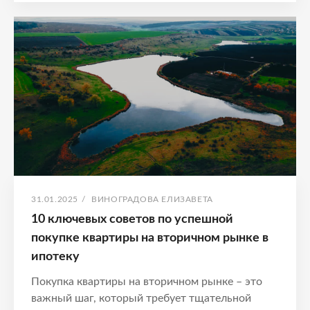
ПИКЕ
–
КОГДА
ЛУЧШЕ
КУПИТЬ
КВАРТИРУ?
АНАЛИЗ
РЫНКА
И
СОВЕТЫ
ЭКСПЕРТОВ
ОПУБЛИКОВАНО
АВТОР:
31.01.2025
/
ВИНОГРАДОВА ЕЛИЗАВЕТА
10 ключевых советов по успешной
покупке квартиры на вторичном рынке в
ипотеку
Покупка квартиры на вторичном рынке – это
важный шаг, который требует тщательной