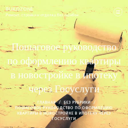
Перейти
BUILDZONE
к
Ремонт, стройка и отделка без ошибок
содержимому
Пошаговое руководство
по оформлению квартиры
в новостройке в ипотеку
через Госуслуги
ГЛАВНАЯ
БЕЗ РУБРИКИ
ПОШАГОВОЕ РУКОВОДСТВО ПО ОФОРМЛЕНИЮ
КВАРТИРЫ В НОВОСТРОЙКЕ В ИПОТЕКУ ЧЕРЕЗ
ГОСУСЛУГИ