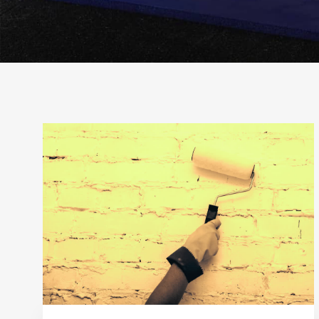
Рубрика:
Ипотека
через
госуслуги