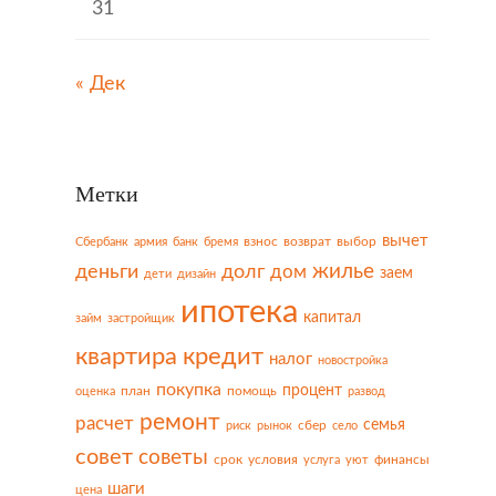
31
« Дек
Метки
вычет
взнос
возврат
выбор
Сбербанк
армия
банк
бремя
жилье
деньги
долг
дом
заем
дети
дизайн
ипотека
капитал
займ
застройщик
квартира
кредит
налог
новостройка
покупка
процент
план
помощь
оценка
развод
ремонт
расчет
семья
сбер
риск
рынок
село
совет
советы
срок
условия
финансы
услуга
уют
шаги
цена