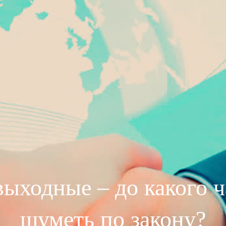
выходные – до какого 
шуметь по закону?