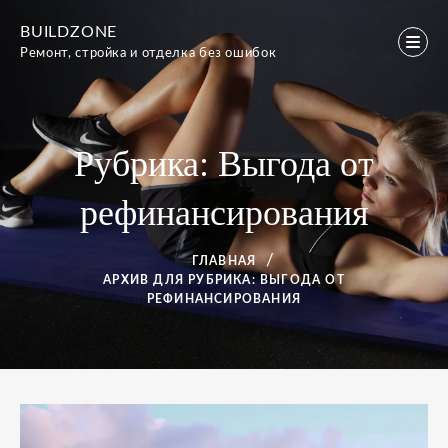
Перейти
BUILDZONE
к
Ремонт, стройка и отделка без ошибок
содержимому
Рубрика:
Выгода от
рефинансирования
ГЛАВНАЯ
АРХИВ ДЛЯ
РУБРИКА:
ВЫГОДА ОТ
РЕФИНАНСИРОВАНИЯ
Рубрика: