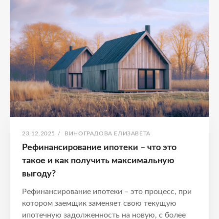
Выгода
от
рефинансирования
ОПУБЛИКОВАНО
АВТОР:
23.12.2025
/
ВИНОГРАДОВА ЕЛИЗАВЕТА
Рефинансирование ипотеки – что это
такое и как получить максимальную
выгоду?
Рефинансирование ипотеки – это процесс, при
котором заемщик заменяет свою текущую
ипотечную задолженность на новую, с более