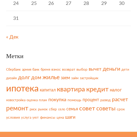
24
25
26
27
28
29
30
31
« Дек
Метки
деньги
вычет
взнос
возврат
выбор
Сбербанк
армия
банк
бремя
дети
жилье
долг
дом
заем
дизайн
займ
застройщик
ипотека
квартира
кредит
налог
капитал
расчет
покупка
процент
план
помощь
новостройка
оценка
развод
ремонт
совет
советы
семья
сбер
срок
риск
рынок
село
шаги
условия
финансы
услуга
уют
цена