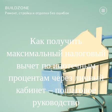
Перейти
BUILDZONE
к
Ремонт, стройка и отделка без ошибок
содержимому
Как получить
максимальный налоговый
вычет по ипотечным
процентам через личный
кабинет – пошаговое
руководство