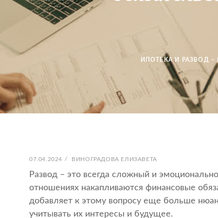
ИПОТЕКА И РАЗВОД –
ОПУБЛИКОВАНО
АВТОР:
07.04.2024
/
ВИНОГРАДОВА ЕЛИЗАВЕТА
Развод – это всегда сложный и эмоциональн
отношениях накапливаются финансовые обязат
добавляет к этому вопросу еще больше нюа
учитывать их интересы и будущее.