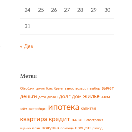
24
25
26
27
28
29
30
е
31
.
« Дек
Метки
вычет
взнос
возврат
выбор
Сбербанк
армия
банк
бремя
жилье
деньги
долг
дом
заем
дети
дизайн
ипотека
капитал
займ
застройщик
квартира
кредит
налог
новостройка
покупка
процент
план
помощь
оценка
развод