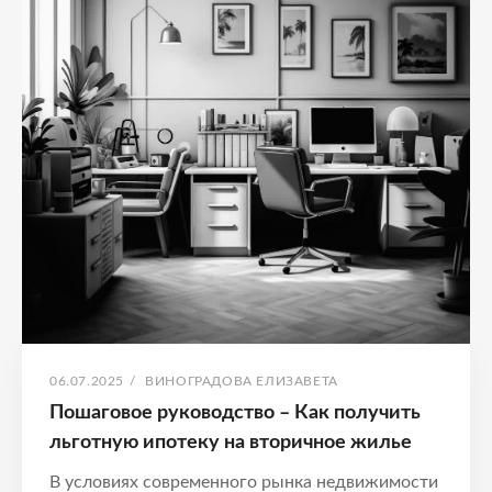
СОВЕТЫ
ПО
ИПОТЕКЕ
ОПУБЛИКОВАНО
АВТОР:
06.07.2025
/
ВИНОГРАДОВА ЕЛИЗАВЕТА
Пошаговое руководство – Как получить
льготную ипотеку на вторичное жилье
В условиях современного рынка недвижимости