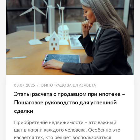
РЕАЛЬНЫЕ
ВОЗМОЖНОСТИ
И
СТРАТЕГИИ
ПОЛУЧЕНИЯ
ОПУБЛИКОВАНО
АВТОР:
08.07.2025
/
ВИНОГРАДОВА ЕЛИЗАВЕТА
Этапы расчета с продавцом при ипотеке –
Пошаговое руководство для успешной
сделки
Приобретение недвижимости – это важный
шаг в жизни каждого человека. Особенно это
касается тех, кто решает воспользоваться