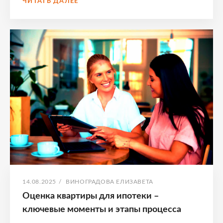
ЧИТАТЬ ДАЛЕЕ
ИПОТЕКА
–
УСЛОВИЯ,
ПРЕИМУЩЕСТВА
И
КАК
ПОЛУЧИТЬ
КРЕДИТ
НА
ЖИЛЬЕ
В
ДЕРЕВНЕ
ОПУБЛИКОВАНО
АВТОР:
14.08.2025
/
ВИНОГРАДОВА ЕЛИЗАВЕТА
Оценка квартиры для ипотеки –
ключевые моменты и этапы процесса