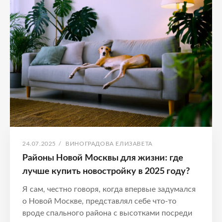
ЖИЗНИ
И
ЭФФЕКТИВНЫМ
РЕШЕНИЯМ
ЖИЛИЩНЫХ
ПРОБЛЕМ
ОПУБЛИКОВАНО
АВТОР:
24.07.2025
/
ВИНОГРАДОВА ЕЛИЗАВЕТА
Районы Новой Москвы для жизни: где
лучше купить новостройку в 2025 году?
Я сам, честно говоря, когда впервые задумался
о Новой Москве, представлял себе что-то
вроде спального района с высотками посреди