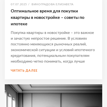
ОПУБЛИКОВАНО
АВТОР:
07.07.2025
/
ВИНОГРАДОВА ЕЛИЗАВЕТА
Оптимальное время для покупки
квартиры в новостройке – советы по
ипотеке
Покупка квартиры в новостройке – это важное
и зачастую непростое решение. В условиях
постоянно меняющихся рыночных реалий,
экономической ситуации и условий ипотечного
кредитования, потенциальным покупателям
необходимо четко понимать, когда лучше
ОПТИМАЛЬНОЕ
ЧИТАТЬ ДАЛЕЕ
ВРЕМЯ
ДЛЯ
ПОКУПКИ
КВАРТИРЫ
В
НОВОСТРОЙКЕ
–