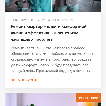
ОПУБЛИКОВАНО
АВТОР:
24.07.2025
/
ВИНОГРАДОВА ЕЛИЗАВЕТА
Ремонт квартир – ключ к комфортной
жизни и эффективным решениям
жилищных проблем
Ремонт квартиры – это не просто процесс
обновления отделки и мебели, это возможность
кардинально изменить пространство, создать
уют и комфорт, который будет радовать вас
каждый день. Правильный подход к ремонту
РЕМОНТ
ЧИТАТЬ ДАЛЕЕ
КВАРТИР
–
КЛЮЧ
Избранное
К
КОМФОРТНОЙ