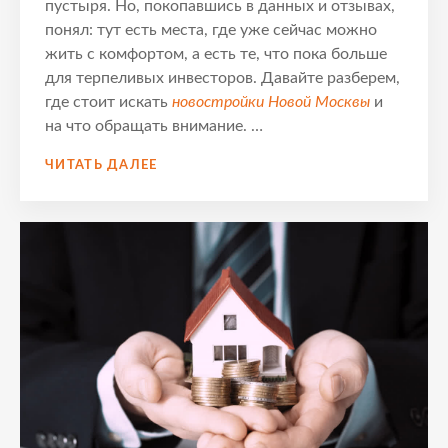
пустыря. Но, покопавшись в данных и отзывах,
понял: тут есть места, где уже сейчас можно
жить с комфортом, а есть те, что пока больше
для терпеливых инвесторов. Давайте разберем,
где стоит искать
новостройки Новой Москвы
и
на что обращать внимание. …
РАЙОНЫ
ЧИТАТЬ ДАЛЕЕ
НОВОЙ
МОСКВЫ
ДЛЯ
ЖИЗНИ:
ГДЕ
ЛУЧШЕ
КУПИТЬ
НОВОСТРОЙКУ
В
2025
ГОДУ?