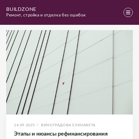
Перейти
BUILDZONE
к
Последние записи
Ремонт, стройка и отделка без ошибок
содержимому
ОПУБЛИКОВАНО
АВТОР:
14.09.2025
/
ВИНОГРАДОВА ЕЛИЗАВЕТА
Этапы и нюансы рефинансирования