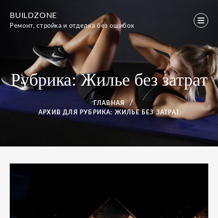
Перейти
BUILDZONE
к
Ремонт, стройка и отделка без ошибок
содержимому
Рубрика:
Жилье без затрат
ГЛАВНАЯ
АРХИВ ДЛЯ
РУБРИКА:
ЖИЛЬЕ БЕЗ ЗАТРАТ
Рубрика:
Жилье
без