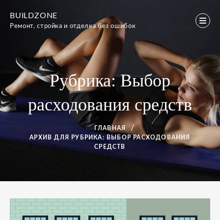
Перейти
BUILDZONE
к
Ремонт, стройка и отделка без ошибок
содержимому
Рубрика:
Выбор
расходования средств
ГЛАВНАЯ
АРХИВ ДЛЯ
РУБРИКА:
ВЫБОР РАСХОДОВАНИЯ
СРЕДСТВ
Рубрика: