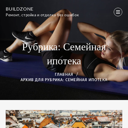
Перейти
BUILDZONE
к
Ремонт, стройка и отделка без ошибок
содержимому
Рубрика:
Семейная
ипотека
ГЛАВНАЯ
АРХИВ ДЛЯ
РУБРИКА:
СЕМЕЙНАЯ ИПОТЕКА
Рубрика:
Семейная