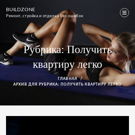
Перейти
BUILDZONE
к
Ремонт, стройка и отделка без ошибок
содержимому
Рубрика:
Получить
квартиру легко
ГЛАВНАЯ
АРХИВ ДЛЯ
РУБРИКА:
ПОЛУЧИТЬ КВАРТИРУ ЛЕГКО
Рубрика:
Получить