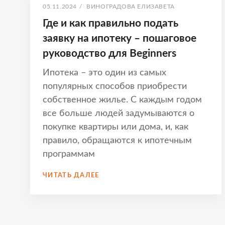
ОПУБЛИКОВАНО
АВТОР:
05.11.2024
/
ВИНОГРАДОВА ЕЛИЗАВЕТА
Где и как правильно подать
заявку на ипотеку – пошаговое
руководство для Beginners
Ипотека – это один из самых
популярных способов приобрести
собственное жилье. С каждым годом
все больше людей задумываются о
покупке квартиры или дома, и, как
правило, обращаются к ипотечным
программам
ГДЕ
ЧИТАТЬ ДАЛЕЕ
И
КАК
ПРАВИЛЬНО
ПОДАТЬ
ЗАЯВКУ