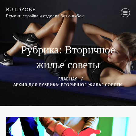
Перейти
BUILDZONE
к
Ремонт, стройка и отделка без ошибок
содержимому
Рубрика:
Вторичное
жилье советы
ГЛАВНАЯ
АРХИВ ДЛЯ
РУБРИКА:
ВТОРИЧНОЕ ЖИЛЬЕ СОВЕТЫ
Рубрика:
Вторичное