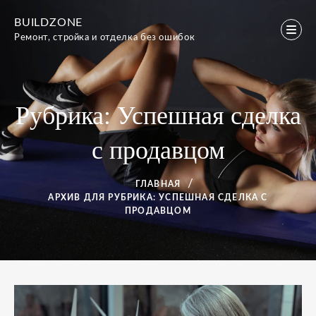
Перейти
BUILDZONE
к
Ремонт, стройка и отделка без ошибок
содержимому
Рубрика:
Успешная сделка
с продавцом
ГЛАВНАЯ
АРХИВ ДЛЯ
РУБРИКА:
УСПЕШНАЯ СДЕЛКА С
ПРОДАВЦОМ
Рубрика: