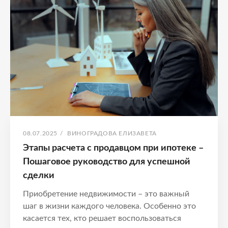
Успешная
сделка
с
продавцом
ОПУБЛИКОВАНО
АВТОР:
08.07.2025
/
ВИНОГРАДОВА ЕЛИЗАВЕТА
Этапы расчета с продавцом при ипотеке –
Пошаговое руководство для успешной
сделки
Приобретение недвижимости – это важный
шаг в жизни каждого человека. Особенно это
касается тех, кто решает воспользоваться