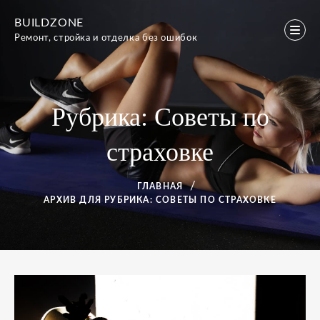
Перейти
BUILDZONE
к
Ремонт, стройка и отделка без ошибок
содержимому
Рубрика:
Советы по
страховке
ГЛАВНАЯ
АРХИВ ДЛЯ
РУБРИКА:
СОВЕТЫ ПО СТРАХОВКЕ
Рубрика:
Советы