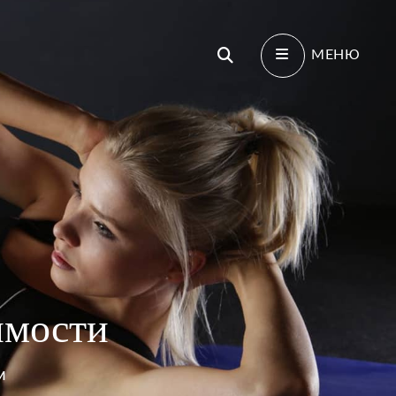
Поиск
МЕНЮ
имости
И