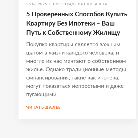
ОПУБЛИКОВАНО
АВТОР:
26.06.2025
/
ВИНОГРАДОВА ЕЛИЗАВЕТА
5 Проверенных Способов Купить
Квартиру Без Ипотеки – Ваш
Путь к Собственному Жилищу
Покупка квартиры является важным
шагом в жизни каждого человека, и
многие из нас мечтают о собственном
жилье. Однако традиционные методы
финансирования, такие как ипотека,
могут показаться непростыми и даже
пугающими.
5
ЧИТАТЬ ДАЛЕЕ
ПРОВЕРЕННЫХ
СПОСОБОВ
КУПИТЬ
КВАРТИРУ
БЕЗ