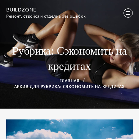
Перейти
BUILDZONE
к
Ремонт, стройка и отделка без ошибок
содержимому
Рубрика:
Сэкономить на
кредитах
ГЛАВНАЯ
АРХИВ ДЛЯ
РУБРИКА:
СЭКОНОМИТЬ НА КРЕДИТАХ
Рубрика:
Сэкономить