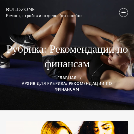
Перейти
BUILDZONE
к
Ремонт, стройка и отделка без ошибок
содержимому
Рубрика:
Рекомендации по
финансам
ГЛАВНАЯ
АРХИВ ДЛЯ
РУБРИКА:
РЕКОМЕНДАЦИИ ПО
ФИНАНСАМ
Рубрика: