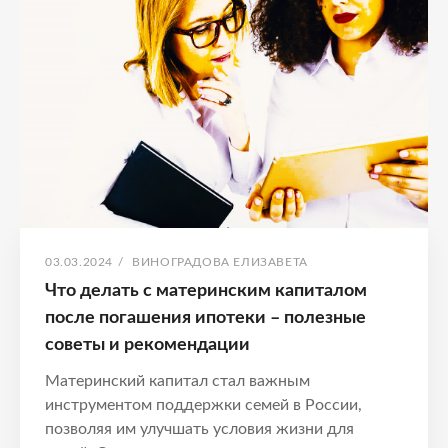
Рекомендации
по
финансам
ОПУБЛИКОВАНО
АВТОР:
03.03.2024
/
ВИНОГРАДОВА ЕЛИЗАВЕТА
Что делать с материнским капиталом
после погашения ипотеки – полезные
советы и рекомендации
Материнский капитал стал важным
инструментом поддержки семей в России,
позволяя им улучшать условия жизни для