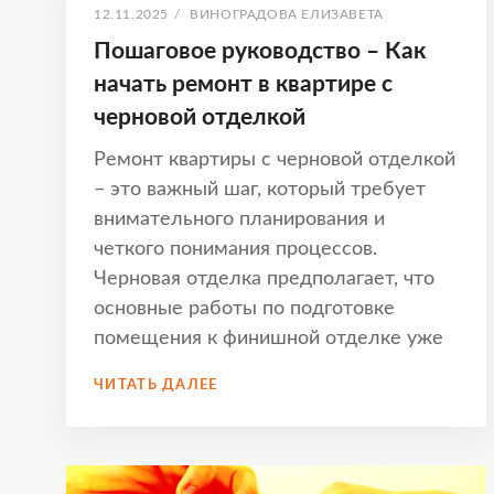
ОПУБЛИКОВАНО
АВТОР:
12.11.2025
/
ВИНОГРАДОВА ЕЛИЗАВЕТА
Пошаговое руководство – Как
начать ремонт в квартире с
черновой отделкой
Ремонт квартиры с черновой отделкой
– это важный шаг, который требует
внимательного планирования и
четкого понимания процессов.
Черновая отделка предполагает, что
основные работы по подготовке
помещения к финишной отделке уже
ПОШАГОВОЕ
ЧИТАТЬ ДАЛЕЕ
РУКОВОДСТВО
–
КАК
НАЧАТЬ
РЕМОНТ