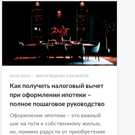
ПРОЦЕНТОВ
ПО
ИПОТЕКЕ
ЗА
ВСЕ
ГОДЫ
–
ПОШАГОВОЕ
РУКОВОДСТВО
ДЛЯ
ЗАЕМЩИКОВ
ОПУБЛИКОВАНО
АВТОР:
18.09.2024
/
ВИНОГРАДОВА ЕЛИЗАВЕТА
Как получить налоговый вычет
при оформлении ипотеки –
полное пошаговое руководство
Оформление ипотеки – это важный
шаг на пути к собственному жилью,
но, помимо радости от приобретения