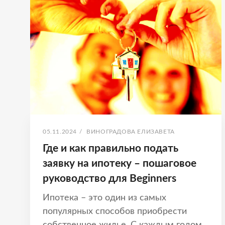
В
КВАРТИРЕ
С
ЧЕРНОВОЙ
ОТДЕЛКОЙ
ОПУБЛИКОВАНО
АВТОР:
05.11.2024
/
ВИНОГРАДОВА ЕЛИЗАВЕТА
Где и как правильно подать
заявку на ипотеку – пошаговое
руководство для Beginners
Ипотека – это один из самых
популярных способов приобрести