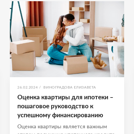
КВАРТИРЫ
С
НУЛЯ
–
КАК
НАЧАТЬ
И
НЕ
НАТКНУТЬСЯ
НА
ОШИБКИ
ОПУБЛИКОВАНО
АВТОР:
26.02.2024
/
ВИНОГРАДОВА ЕЛИЗАВЕТА
Оценка квартиры для ипотеки –
пошаговое руководство к
успешному финансированию
Оценка квартиры является важным