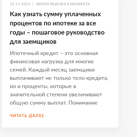
ОПУБЛИКОВАНО
АВТОР:
23.11.2024
/
ВИНОГРАДОВА ЕЛИЗАВЕТА
Как узнать сумму уплаченных
процентов по ипотеке за все
годы – пошаговое руководство
для заемщиков
Ипотечный кредит – это основная
финансовая нагрузка для многих
семей. Каждый месяц заемщики
выплачивают не только тело кредита,
но и проценты, которые в
значительной степени увеличивают
общую сумму выплат. Понимание
КАК
ЧИТАТЬ ДАЛЕЕ
УЗНАТЬ
СУММУ
УПЛАЧЕННЫХ