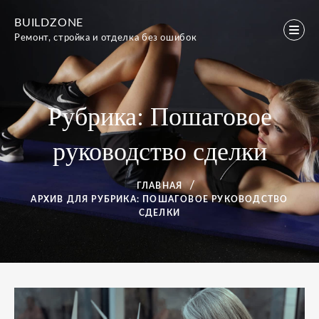
Перейти
BUILDZONE
к
Ремонт, стройка и отделка без ошибок
содержимому
Рубрика:
Пошаговое
руководство сделки
ГЛАВНАЯ
АРХИВ ДЛЯ
РУБРИКА:
ПОШАГОВОЕ РУКОВОДСТВО
СДЕЛКИ
Рубрика: