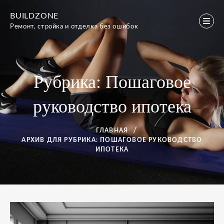
Перейти
BUILDZONE
к
Ремонт, стройка и отделка без ошибок
содержимому
Рубрика:
Пошаговое
руководство ипотека
ГЛАВНАЯ
АРХИВ ДЛЯ
РУБРИКА:
ПОШАГОВОЕ РУКОВОДСТВО
ИПОТЕКА
Рубрика: