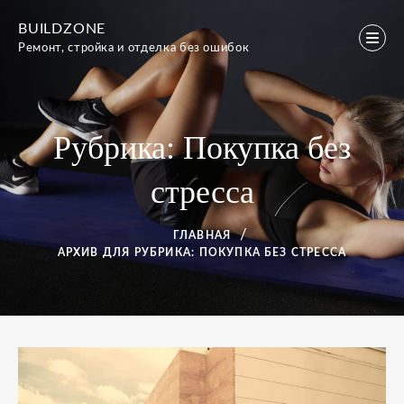
Перейти
BUILDZONE
к
Ремонт, стройка и отделка без ошибок
содержимому
Рубрика:
Покупка без
стресса
ГЛАВНАЯ
АРХИВ ДЛЯ
РУБРИКА:
ПОКУПКА БЕЗ СТРЕССА
Рубрика:
Покупка