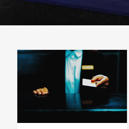
Рубрика:
Обои
или
ламинат