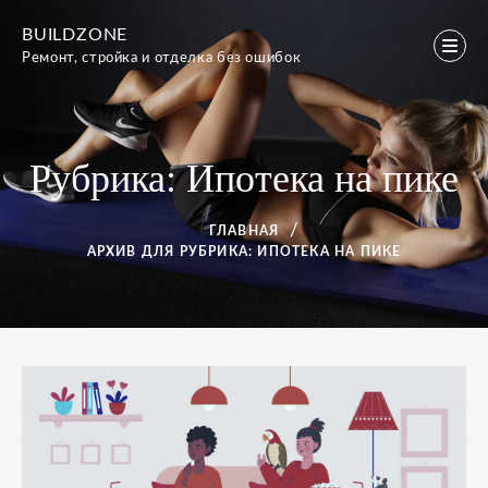
Перейти
BUILDZONE
к
Ремонт, стройка и отделка без ошибок
содержимому
Рубрика:
Ипотека на пике
ГЛАВНАЯ
АРХИВ ДЛЯ
РУБРИКА:
ИПОТЕКА НА ПИКЕ
Рубрика:
Ипотека
на