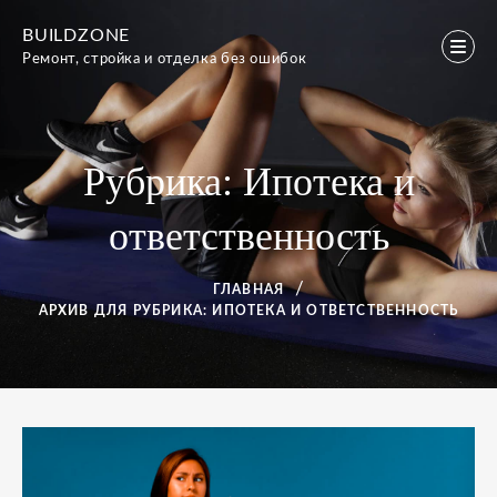
Перейти
BUILDZONE
к
Ремонт, стройка и отделка без ошибок
содержимому
Рубрика:
Ипотека и
ответственность
ГЛАВНАЯ
АРХИВ ДЛЯ
РУБРИКА:
ИПОТЕКА И ОТВЕТСТВЕННОСТЬ
Рубрика:
Ипотека