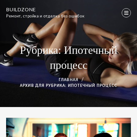
Перейти
BUILDZONE
к
Ремонт, стройка и отделка без ошибок
содержимому
Рубрика:
Ипотечный
процесс
ГЛАВНАЯ
АРХИВ ДЛЯ
РУБРИКА:
ИПОТЕЧНЫЙ ПРОЦЕСС
Рубрика:
Ипотечный