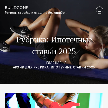
Перейти
BUILDZONE
к
Ремонт, стройка и отделка без ошибок
содержимому
Рубрика:
Ипотечные
ставки 2025
ГЛАВНАЯ
АРХИВ ДЛЯ
РУБРИКА:
ИПОТЕЧНЫЕ СТАВКИ 2025
Рубрика:
Ипотечные