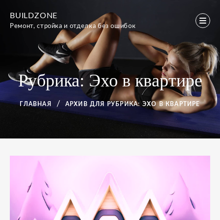
Перейти
BUILDZONE
к
Ремонт, стройка и отделка без ошибок
содержимому
Рубрика:
Эхо в квартире
ГЛАВНАЯ
АРХИВ ДЛЯ
РУБРИКА:
ЭХО В КВАРТИРЕ
Рубрика:
Эхо
в