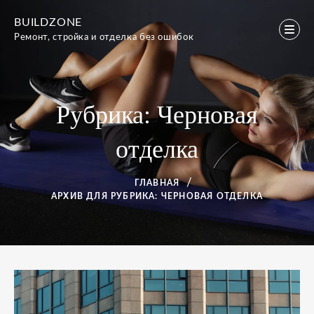
Перейти
BUILDZONE
к
Ремонт, стройка и отделка без ошибок
содержимому
Рубрика:
Черновая
отделка
ГЛАВНАЯ
АРХИВ ДЛЯ
РУБРИКА:
ЧЕРНОВАЯ ОТДЕЛКА
Рубрика:
Черновая